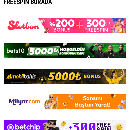
FREESPIN BURADA