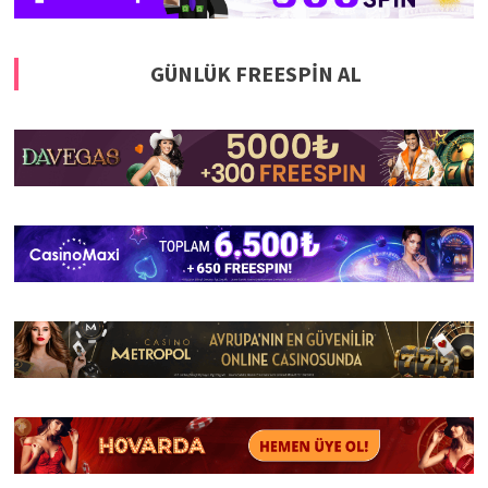
GÜNLÜK FREESPİN AL