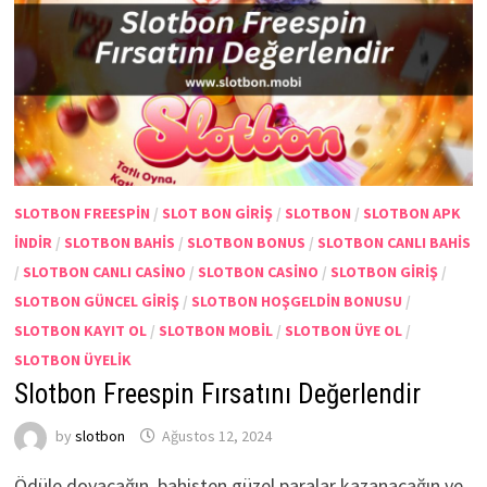
SLOTBON FREESPIN
/
SLOT BON GIRIŞ
/
SLOTBON
/
SLOTBON APK
INDIR
/
SLOTBON BAHIS
/
SLOTBON BONUS
/
SLOTBON CANLI BAHIS
/
SLOTBON CANLI CASINO
/
SLOTBON CASINO
/
SLOTBON GIRIŞ
/
SLOTBON GÜNCEL GIRIŞ
/
SLOTBON HOŞGELDIN BONUSU
/
SLOTBON KAYIT OL
/
SLOTBON MOBIL
/
SLOTBON ÜYE OL
/
SLOTBON ÜYELIK
Slotbon Freespin Fırsatını Değerlendir
by
slotbon
Ağustos 12, 2024
Ödüle doyacağın, bahisten güzel paralar kazanacağın ve