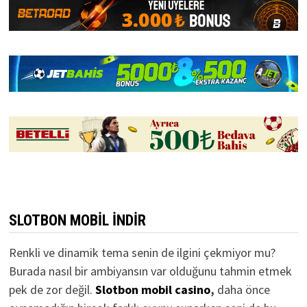
SLOTBON MOBİL İNDİR
Renkli ve dinamik tema senin de ilgini çekmiyor mu?
Burada nasıl bir ambiyansın var olduğunu tahmin etmek
pek de zor değil.
Slotbon mobil casino
,
daha önce