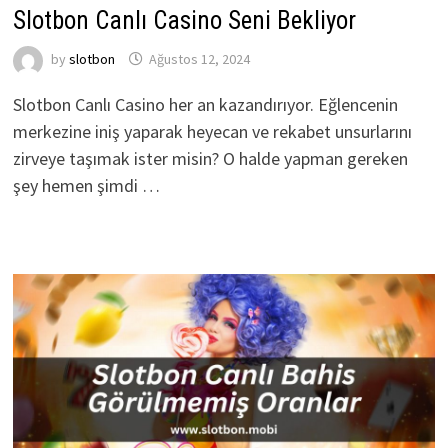
Slotbon Canlı Casino Seni Bekliyor
by
slotbon
Ağustos 12, 2024
Slotbon Canlı Casino her an kazandırıyor. Eğlencenin
merkezine iniş yaparak heyecan ve rekabet unsurlarını
zirveye taşımak ister misin? O halde yapman gereken
şey hemen şimdi …