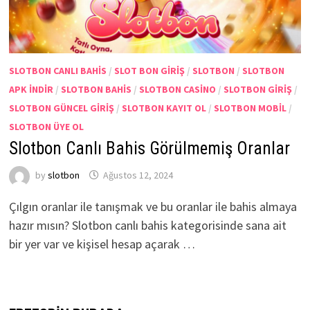
SLOTBON CANLI BAHIS
/
SLOT BON GIRIŞ
/
SLOTBON
/
SLOTBON
APK INDIR
/
SLOTBON BAHIS
/
SLOTBON CASINO
/
SLOTBON GIRIŞ
/
SLOTBON GÜNCEL GIRIŞ
/
SLOTBON KAYIT OL
/
SLOTBON MOBIL
/
SLOTBON ÜYE OL
Slotbon Canlı Bahis Görülmemiş Oranlar
by
slotbon
Ağustos 12, 2024
Çılgın oranlar ile tanışmak ve bu oranlar ile bahis almaya
hazır mısın? Slotbon canlı bahis kategorisinde sana ait
bir yer var ve kişisel hesap açarak …