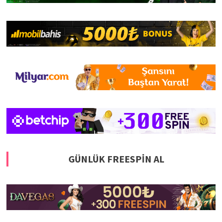
GÜNLÜK FREESPİN AL