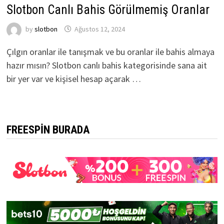
Slotbon Canlı Bahis Görülmemiş Oranlar
by
slotbon
Ağustos 12, 2024
Çılgın oranlar ile tanışmak ve bu oranlar ile bahis almaya
hazır mısın? Slotbon canlı bahis kategorisinde sana ait
bir yer var ve kişisel hesap açarak …
FREESPIN BURADA