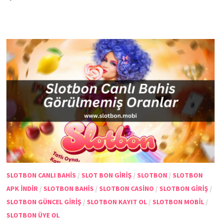
SLOTBON CANLI BAHIS
/
SLOT BON GIRIŞ
/
SLOTBON
/
SLOTBON
APK INDIR
/
SLOTBON BAHIS
/
SLOTBON CASINO
/
SLOTBON GIRIŞ
/
SLOTBON GÜNCEL GIRIŞ
/
SLOTBON KAYIT OL
/
SLOTBON MOBIL
/
SLOTBON ÜYE OL