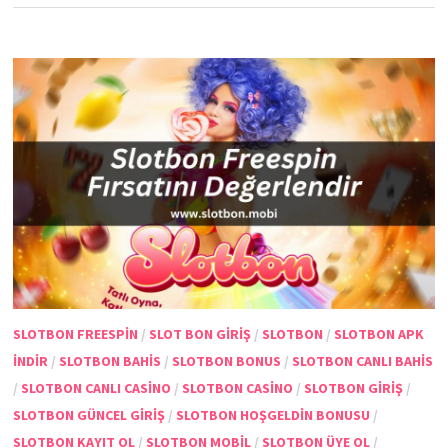
SLOTBON FREESPIN
/
SLOT BON GIRIŞ
/
SLOTBON
/
SLOTBON APK
INDIR
/
SLOTBON BAHIS
/
SLOTBON BONUS
/
SLOTBON CANLI BAHIS
/
SLOTBON CANLI CASINO
/
SLOTBON CASINO
/
SLOTBON GIRIŞ
/
SLOTBON GÜNCEL GIRIŞ
/
SLOTBON HOŞGELDIN BONUSU
/
SLOTBON KAYIT OL
/
SLOTBON MOBIL
/
SLOTBON ÜYE OL
/