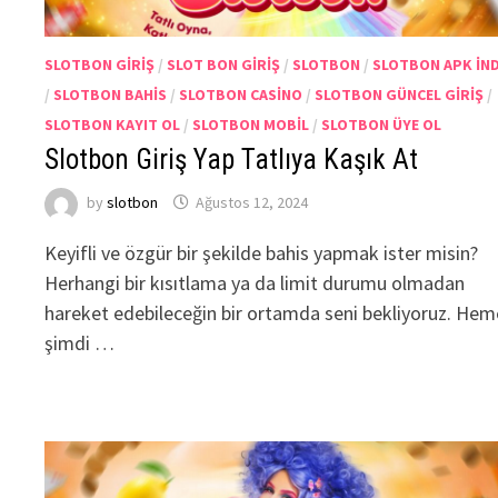
SLOTBON GIRIŞ
/
SLOT BON GIRIŞ
/
SLOTBON
/
SLOTBON APK IN
/
SLOTBON BAHIS
/
SLOTBON CASINO
/
SLOTBON GÜNCEL GIRIŞ
/
SLOTBON KAYIT OL
/
SLOTBON MOBIL
/
SLOTBON ÜYE OL
Slotbon Giriş Yap Tatlıya Kaşık At
by
slotbon
Ağustos 12, 2024
Keyifli ve özgür bir şekilde bahis yapmak ister misin?
Herhangi bir kısıtlama ya da limit durumu olmadan
hareket edebileceğin bir ortamda seni bekliyoruz. He
şimdi …