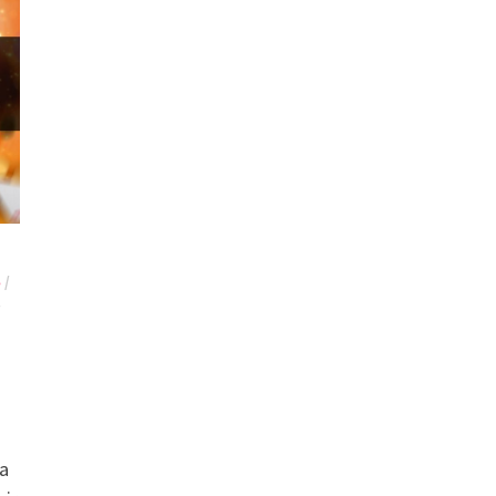
Ş
/
/
ya