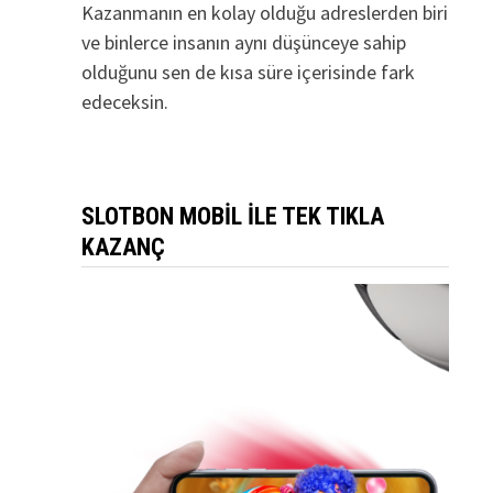
Kazanmanın en kolay olduğu adreslerden biri
ve binlerce insanın aynı düşünceye sahip
olduğunu sen de kısa süre içerisinde fark
edeceksin.
SLOTBON MOBİL İLE TEK TIKLA
KAZANÇ