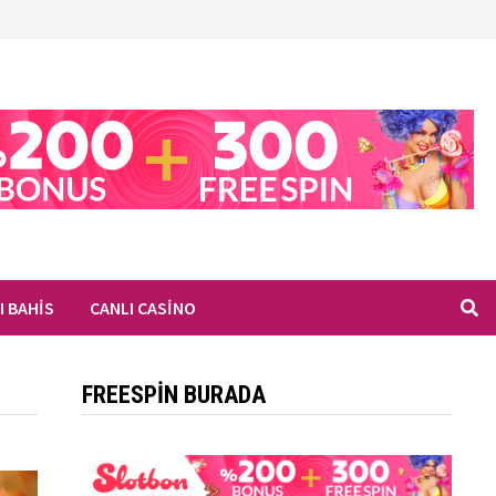
I BAHIS
CANLI CASINO
FREESPIN BURADA