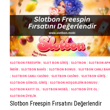
SLOTBON FREESPIN
/
SLOT BON GIRIŞ
/
SLOTBON
/
SLOTBON AP
INDIR
/
SLOTBON BAHIS
/
SLOTBON BONUS
/
SLOTBON CANLI BAH
/
SLOTBON CANLI CASINO
/
SLOTBON CASINO
/
SLOTBON GIRIŞ
/
SLOTBON GÜNCEL GIRIŞ
/
SLOTBON HOŞGELDIN BONUSU
/
SLOTBON KAYIT OL
/
SLOTBON MOBIL
/
SLOTBON ÜYE OL
/
SLOTBON ÜYELIK
Slotbon Freespin Fırsatını Değerlendir