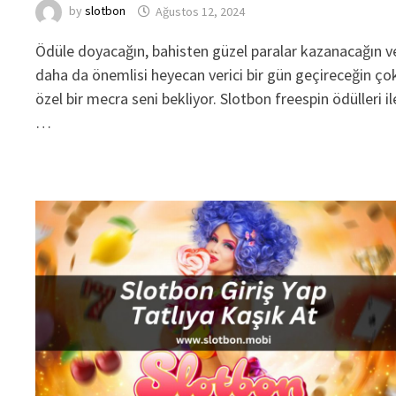
by
slotbon
Ağustos 12, 2024
Ödüle doyacağın, bahisten güzel paralar kazanacağın v
daha da önemlisi heyecan verici bir gün geçireceğin ço
özel bir mecra seni bekliyor. Slotbon freespin ödülleri il
…