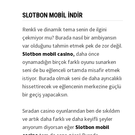
SLOTBON MOBİL İNDİR
Renkli ve dinamik tema senin de ilgini
çekmiyor mu? Burada nasıl bir ambiyansın
var olduğunu tahmin etmek pek de zor değil.
Slotbon mobil casino
,
daha önce
oynamadığın birçok farklı oyunu sunarken
seni de bu eğlenceli ortamda misafir etmek
istiyor. Burada olmak seni de daha ayrıcalıklı
hissettirecek ve eğlencenin merkezine güçlü
bir geçiş yapacaksın.
Sıradan casino oyunlarından ben de sıkıldım
ve artık daha farklı ve daha keyifli şeyler
arıyorum diyorsan eğer
Slotbon mobil