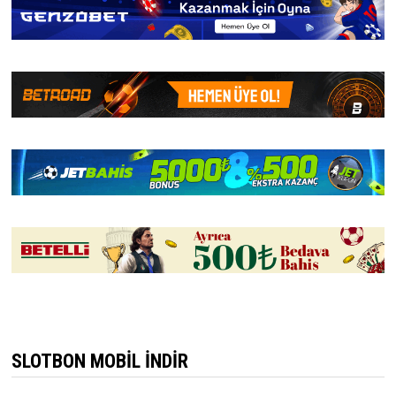
SLOTBON MOBİL İNDİR