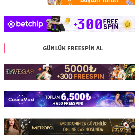
GÜNLÜK FREESPİN AL