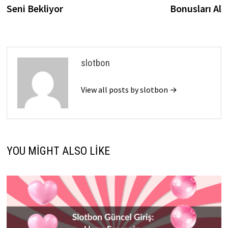
gezinmesi
Seni Bekliyor
Bonusları Al
slotbon
View all posts by slotbon →
YOU MIGHT ALSO LIKE