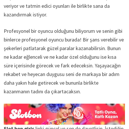
veriyor ve tatmin edici oyunları ile birlikte sana da
kazandırmak istiyor.
Profesyonel bir oyuncu olduğunu biliyorum ve senin gibi
binlerce profesyonel oyuncu burada! Bir şans verebilir ve
şekerleri patlatarak güzel paralar kazanabilirsin. Bunun
ne kadar eğlenceli ve ne kadar özel olduğunu ise kısa
süre içerisinde görecek ve fark edeceksin. Yaşayacağın
rekabet ve heyecan duygusu seni de markaya bir adım
daha yakın hale getirecek ve bununla birlikte
kazanmanın tadını da çıkartacaksın.
Slot bon giriş
linki güncel ve sen de davetlisin. İstediğin