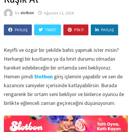
by
slotbon
Ağustos 12, 2024
PAYLAŞ
TWEET
PIN IT
PAYLAŞ
Keyifli ve özgür bir şekilde bahis yapmak ister misin?
Herhangi bir kısıtlama ya da limit durumu olmadan
hareket edebileceğin bir ortamda seni bekliyoruz.
Hemen şimdi
Slotbon
giriş işlemini yapabilir ve sen de
kazancını saniyeler içerisinde katlayabilirsin. Burada
rengarenk bir ortam seni bekliyor ve binlerce oyuncu ile
birlikte eğlenceli zaman geçireceğini düşünüyorum.