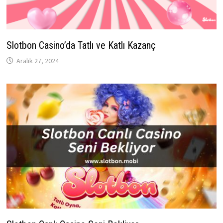
Slotbon Casino’da Tatlı ve Katlı Kazanç
Aralık 27, 2024