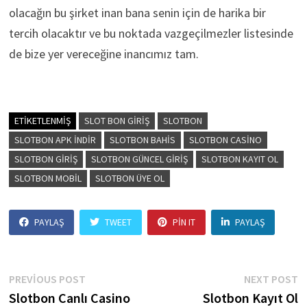
olacağın bu şirket inan bana senin için de harika bir
tercih olacaktır ve bu noktada vazgeçilmezler listesinde
de bize yer vereceğine inancımız tam.
ETIKETLENMIŞ
SLOT BON GIRIŞ
SLOTBON
SLOTBON APK INDIR
SLOTBON BAHIS
SLOTBON CASINO
SLOTBON GIRIŞ
SLOTBON GÜNCEL GIRIŞ
SLOTBON KAYIT OL
SLOTBON MOBIL
SLOTBON ÜYE OL
PAYLAŞ
TWEET
PIN IT
PAYLAŞ
Yazı
Previous
N
PREVIOUS POST
NEXT POST
post:
p
Slotbon Canlı Casino
Slotbon Kayıt Ol