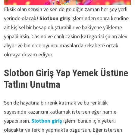
Eksik olan sensin ve sen de geldiğin zaman her şey yerli
yerinde olacak!
Slotbon giriş
işleminden sonra kendine
ait kişisel bir hesap oluşturabilir ve bakiyene yükleme
yapabilirsin. Casino ve canlı casino kategorisi şu an alev
alıyor ve binlerce oyuncu masalarda rekabete ortak
olmaya devam ediyor.
Slotbon Giriş Yap Yemek Üstüne
Tatlını Unutma
Sen de hayatına bir renk katmak ve bu renklilik
sayesinde kazancını katlamak istersen eğer hamle
yapabilirsin.
Slotbon giriş
işlemi bunun için yeterli
olacaktır ve tercih yapmakta özgürsün. Eğer istersen